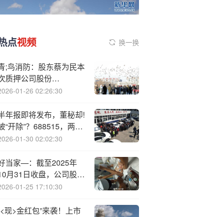
热点
视频
换一换
青;鸟消防：股东蔡为民本
次质押公司股份
16714300股
2026-01-26 02:26:30
半年报即将发布，董秘却!
被“开除”？688515，两位
老板意见不一！
2026-01-30 02:02:30
好当家—：截至2025年
10月31日收盘，公司股东
总数为65494户
2026-01-25 17:10:30
“<现>金红包”来袭！上市