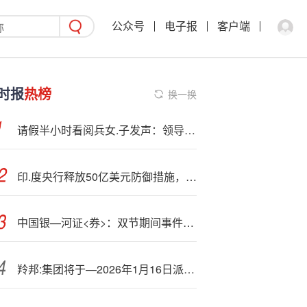
公众号
电子报
客户端
时报
热榜
换一换
请假半小时看阅兵女.子发声：领导秒同意，还说今天不扣钱
印.度央行释放50亿美元防御措施，特朗普关税后卢比接近历史低点
中国银—河证<券>：双节期间事件梳理及市场展望
羚邦:集团将于—2026年1月16日派发中期股息每股0.012港元