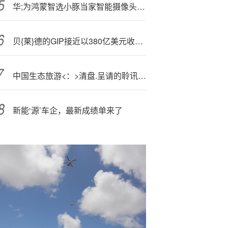
华;为鸿蒙智选小豚当家智能摄像头T5限时特惠
贝{莱}德的GIP接近以380亿美元收购公用事业集团AES
中国生态旅游<：>清盘.呈请的聆讯延期至12月1日
新能‘源’车企，最新成绩单来了