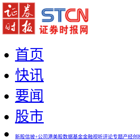
首页
快讯
要闻
股市
新股
信披+
公司
港美股
数据
基金
金融
视听
评论
专题
产经
创