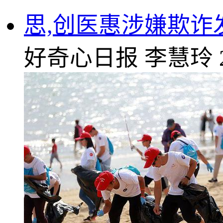
思,创医惠涉嫌欺诈
好奇心日报
李慧玲