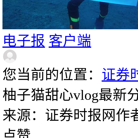
电子报
客户端
您当前的位置：
证券
柚子猫甜心vlog最
来源：证券时报网
作
点赞