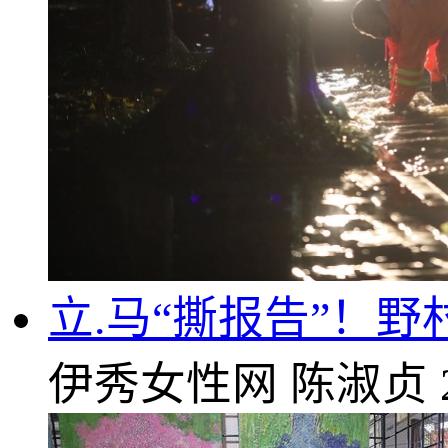
立.马“撕报告”！
伊秀女性网
陈淑贞