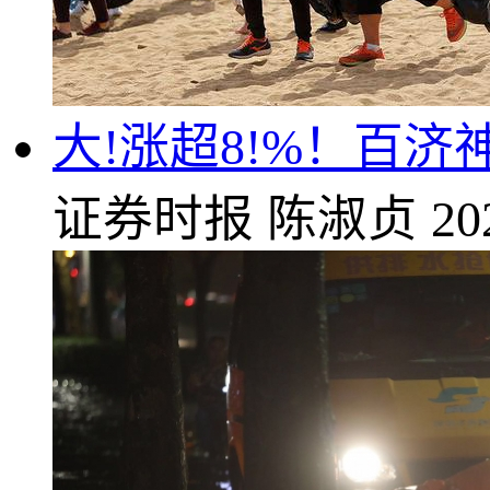
大!涨超8!%！百
证券时报
陈淑贞
20