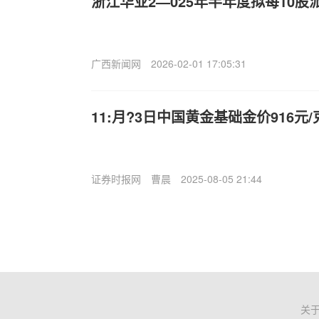
浙江华业2—025年半年度拟每10股
广西新闻网
2026-02-01 17:05:31
11:月?3日中国黄金基础金价916元/
证券时报网
曹晨
2025-08-05 21:44
关