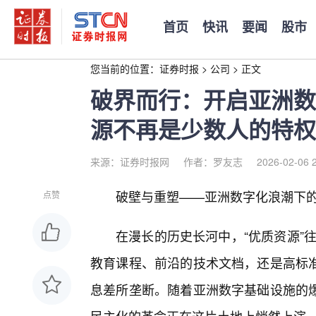
首页
快讯
要闻
股市
您当前的位置：
证券时报
>
公司
>
正文
破界而行：开启亚洲数
源不再是少数人的特权
来源：证券时报网
作者：罗友志
2026-02-06 
破壁与重塑——亚洲数字化浪潮下
点赞
在漫长的历史长河中，“优质资源”往
教育课程、前沿的技术文档，还是高标
息差所垄断。随着亚洲数字基础设施的